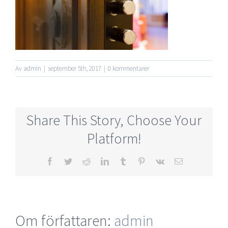
Av
admin
|
september 5th, 2017
|
0 kommentarer
Share This Story, Choose Your
Platform!
Facebook
Twitter
Reddit
LinkedIn
Tumblr
Pinterest
Vk
E-
post
Om författaren:
admin